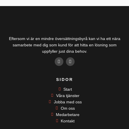
Eftersom vi är en mindre översättningsbyrå kan vi ha ett nära
samarbete med dig som kund för att hitta en lösning som
uppfyller just dina behov.
F
L
a
i
c
n
e
k
b
e
SIDOR
o
d
o
i
k
Start
n
-
-
Våra tjänster
f
i
Jobba med oss
n
Om oss
Medarbetare
Kontakt