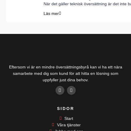
När det gäller teknisk översättning är det inte
Läs mer
Eftersom vi är en mindre översättningsbyrå kan vi ha ett nära
samarbete med dig som kund för att hitta en lösning som
uppfyller just dina behov.
F
L
a
i
c
n
e
k
b
e
SIDOR
o
d
o
i
k
Start
n
-
-
Våra tjänster
f
i