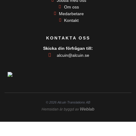
Jobba med oss
n
Om oss
Medarbetare
Kontakt
KONTAKTA OSS
Skicka din förfrågan till:
alcuin@alcuin.se
© 2026 Alcuin Translations AB
Weblab
Hemsidan är byggd av