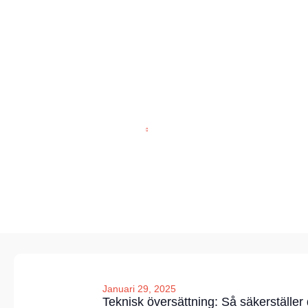
Hoppa
till
innehåll
START
BLOGG
Blogg
Januari 29, 2025
Teknisk översättning: Så säkerställer