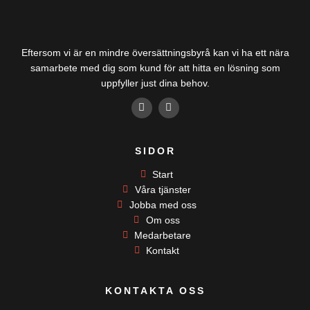
Eftersom vi är en mindre översättningsbyrå kan vi ha ett nära
samarbete med dig som kund för att hitta en lösning som
uppfyller just dina behov.
F
L
a
i
c
n
e
k
b
e
SIDOR
o
d
o
i
k
Start
n
-
-
Våra tjänster
f
i
Jobba med oss
n
Om oss
Medarbetare
Kontakt
KONTAKTA OSS