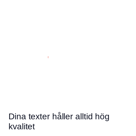
Hoppa
till
innehåll
START
KUNDREFERENSER
Omdömen
Dina texter håller alltid hög
kvalitet