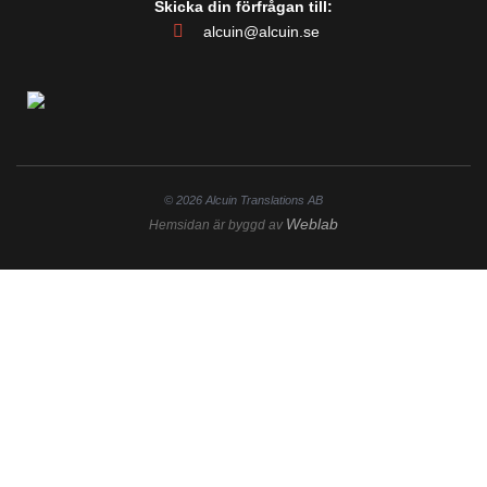
Skicka din förfrågan till:
alcuin@alcuin.se
© 2026 Alcuin Translations AB
Weblab
Hemsidan är byggd av